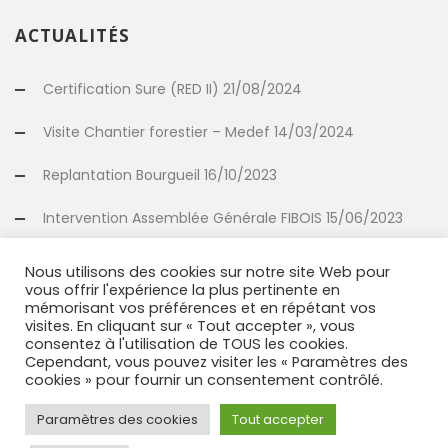
ACTUALITÉS
Certification Sure (RED II) 21/08/2024
Visite Chantier forestier – Medef 14/03/2024
Replantation Bourgueil 16/10/2023
Intervention Assemblée Générale FIBOIS 15/06/2023
Valorisation propriétaire (bois d’œuvre-bois énergie)
Nous utilisons des cookies sur notre site Web pour
02/05/2023
vous offrir l'expérience la plus pertinente en
mémorisant vos préférences et en répétant vos
visites. En cliquant sur « Tout accepter », vous
Nouveau partenariat de replantation avec Duramen à
consentez à l'utilisation de TOUS les cookies.
Langeais (37) 13/03/2023
Cependant, vous pouvez visiter les « Paramètres des
cookies » pour fournir un consentement contrôlé.
Paramètres des cookies
Tout accepter
INFORMATIONS