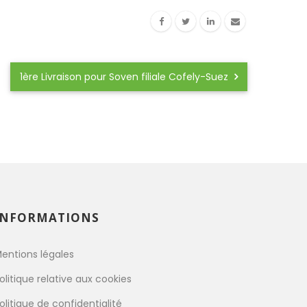
1ère Livraison pour Soven filiale Cofely-Suez
INFORMATIONS
entions légales
olitique relative aux cookies
olitique de confidentialité